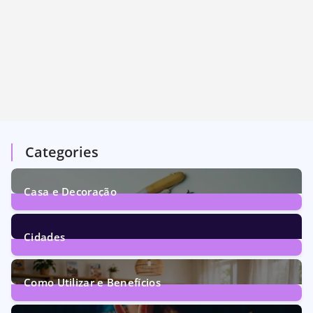
Categories
Casa e Decoração
1
Post
Cidades
70
Posts
Como Utilizar e Benefícios
160
Posts