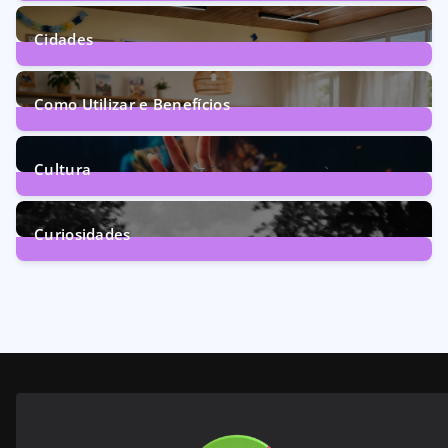
1
Post
Cidades
71
Posts
Como Utilizar e Benefícios
160
Posts
Cultura
246
Posts
Curiosidades
28
Posts