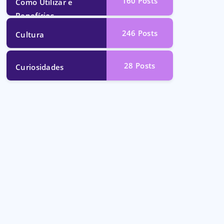
160
Posts
Como Utilizar e
Benefícios
246
Posts
Cultura
28
Posts
Curiosidades