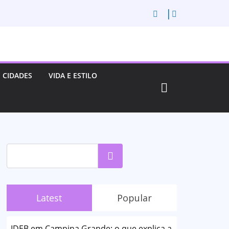
CIDADES
VIDA E ESTILO
Pesquisar
Latest
Popular
IDEB em Campina Grande: o que explica a