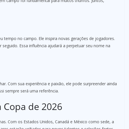
em campo foi fundamental para muitos triunfos. Juntos,
eu tempo no campo. Ele inspira novas gerações de jogadores.
seguido. Essa influência ajudará a perpetuar seu nome na
lhar. Com sua experiência e paixão, ele pode surpreender ainda
ssi sempre será uma referência.
a Copa de 2026
imas. Com os Estados Unidos, Canadá e México como sede, a
res estarão voltados para novos talentos e seleções fortes.