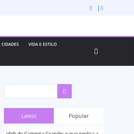
CIDADES
VIDA E ESTILO
Pesquisar
Latest
Popular
ideb de Campina Grande: o que explica a