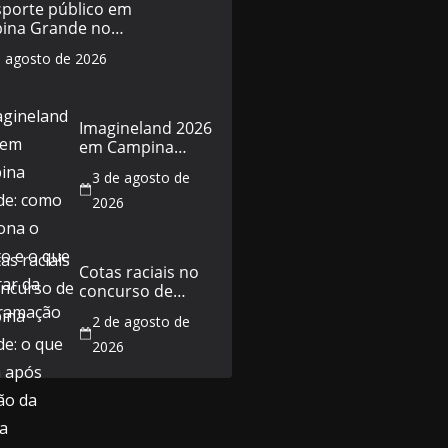
sporte público em
ina Grande no
do de 5 de agosto:
e agosto de 2026
horários e o que
a
Imagineland 2026
em Campina
Grande: como
3 de agosto de
funciona o evento
e o que esperar
2026
da programação
Cotas raciais no
concurso de
Campina Grande:
2 de agosto de
o que muda após
decisão da Justiça
2026