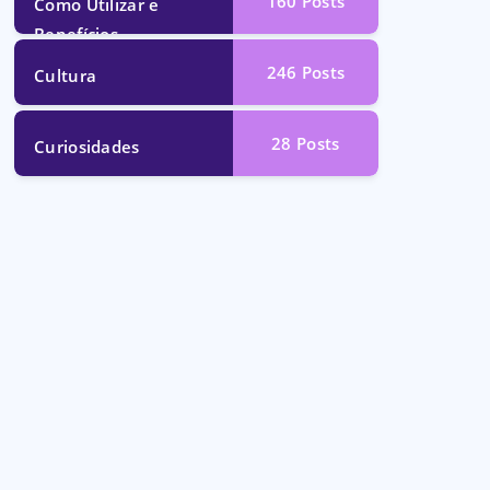
160
Posts
Como Utilizar e
Benefícios
246
Posts
Cultura
28
Posts
Curiosidades