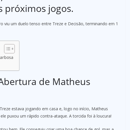
s próximos jogos.
o viu um duelo tenso entre Treze e Decisão, terminando em 1
Barbosa
 Abertura de Matheus
reze estava jogando em casa e, logo no início, Matheus
le puxou um rápido contra-ataque. A torcida foi à loucura!
tou bem. Ele conseguiu criar uma boa chance de gol, mas a