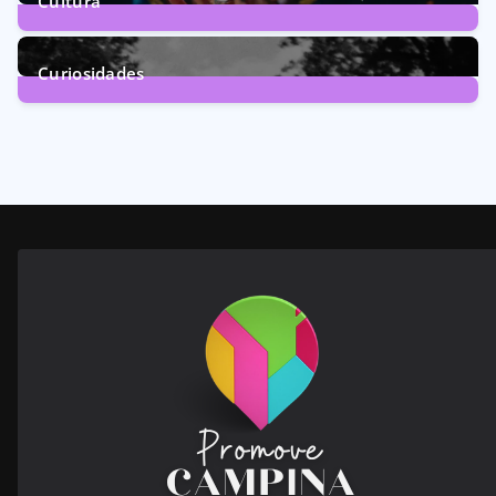
Cultura
246
Posts
Curiosidades
28
Posts