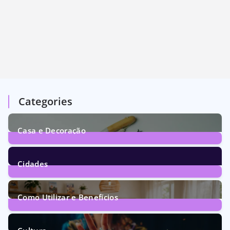
Categories
Casa e Decoração
1
Post
Cidades
73
Posts
Como Utilizar e Benefícios
160
Posts