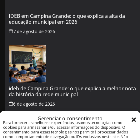
IDEB em Campina Grande: o que explica a alta da
educação municipal em 2026
7 de agosto de 2026
ideb de Campina Grande: o que explica a melhor nota
da história da rede municipal
6 de agosto de 2026
Gerenciar o consentimento
Para fornecer as melhores experiências, usamos tecnologias como
Transporte público em Campina Grande no feriado de
cookies para armazenar e/ou acessar informações do dispositivo. O
5 de agosto: veja horários e o que muda
consentimento para essas tecnologias nos permitirá processar dados
como comportamento de navegação ou IDs exclusivos neste site. Não
5 de agosto de 2026