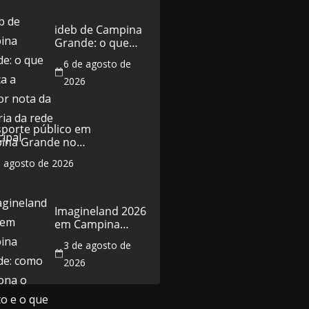
ideb de Campina
Grande: o que
explica a melhor
6 de agosto de
nota da história
da rede municipal
2026
sporte público em
ina Grande no
do de 5 de agosto:
e agosto de 2026
horários e o que
a
Imagineland 2026
em Campina
Grande: como
3 de agosto de
funciona o evento
e o que esperar
2026
da programação