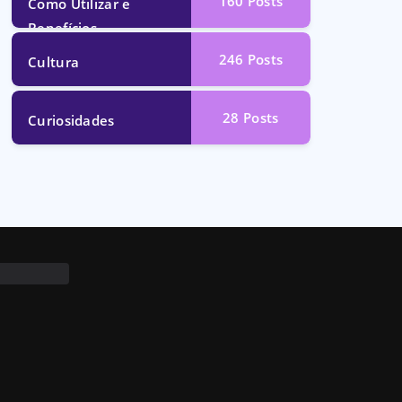
160
Posts
Como Utilizar e
Benefícios
246
Posts
Cultura
28
Posts
Curiosidades