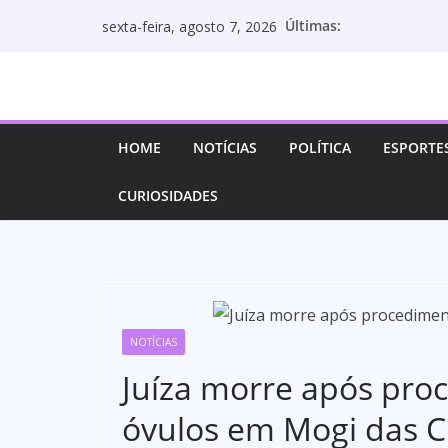
Pular
Últimas:
sexta-feira, agosto 7, 2026
para
o
conteúdo
HOME
NOTÍCIAS
POLÍTICA
ESPORTE
CURIOSIDADES
NOTÍCIAS
Juíza morre após pro
óvulos em Mogi das C