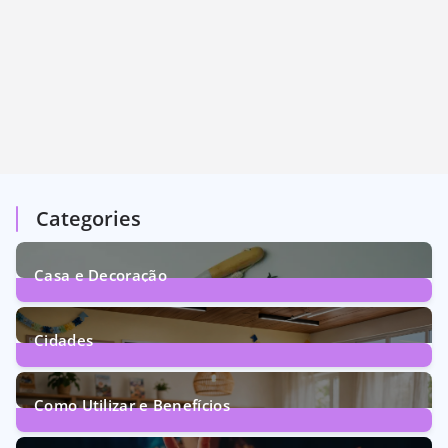
Categories
Casa e Decoração
1
Post
Cidades
71
Posts
Como Utilizar e Benefícios
160
Posts