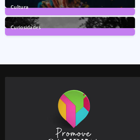
Cultura
246
Posts
Curiosidades
28
Posts